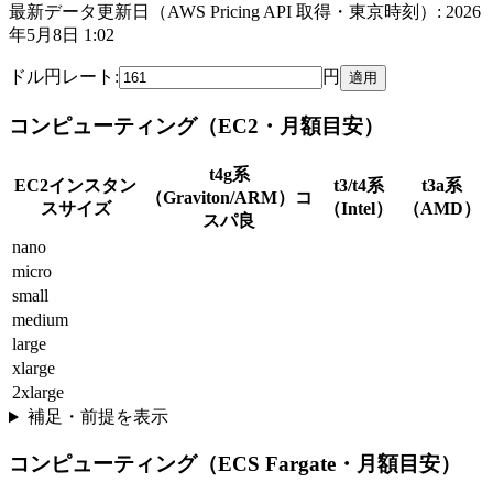
最新データ更新日（AWS Pricing API 取得・東京時刻）:
2026
年5月8日 1:02
ドル円レート:
円
適用
コンピューティング（EC2・月額目安）
t4g系
EC2インスタン
t3/t4系
t3a系
（Graviton/ARM）コ
スサイズ
（Intel）
（AMD）
スパ良
nano
micro
small
medium
large
xlarge
2xlarge
補足・前提を表示
コンピューティング（ECS Fargate・月額目安）