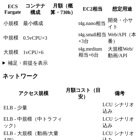
コンテナ
月額（概
ECS
EC2相当
想定用途
Fargate
構成
算・730h）
開発・小サ
小規模
最小構成
t4g.nano相当
イト
t4g.small相当
Web/API（本
中規模
0.5vCPU×3
×3台
番）
t4g.medium
大規模Web/
大規模
1vCPU×6
相当×6台
動画/API
補足・前提を表示
ネットワーク
月額コスト（目
アクセス規模
備考
安）
LCU シナリオ
ELB - 少量
込み
ELB - 中規模（中トラフィ
LCU シナリオ
ック）
込み
ELB - 大規模（動画/大量
LCU シナリオ
API）
込み