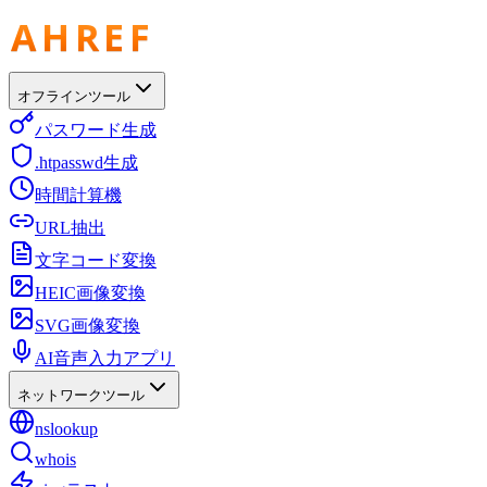
オフラインツール
パスワード生成
.htpasswd生成
時間計算機
URL抽出
文字コード変換
HEIC画像変換
SVG画像変換
AI音声入力アプリ
ネットワークツール
nslookup
whois