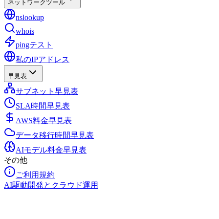
ネットワークツール
nslookup
whois
pingテスト
私のIPアドレス
早見表
サブネット早見表
SLA時間早見表
AWS料金早見表
データ移行時間早見表
AIモデル料金早見表
その他
ご利用規約
AI駆動開発とクラウド運用