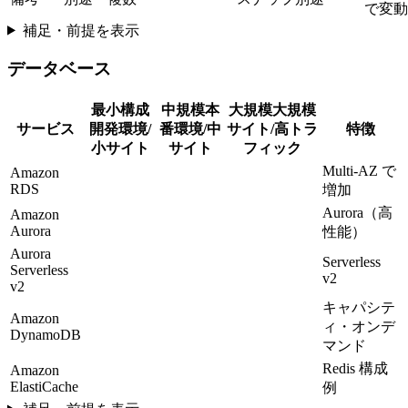
で変動
補足・前提を表示
データベース
最小構成
中規模本
大規模大規模
サービス
開発環境/
番環境/中
サイト/高トラ
特徴
小サイト
サイト
フィック
Multi-AZ で
Amazon
RDS
増加
Aurora（高
Amazon
Aurora
性能）
Aurora
Serverless
Serverless
v2
v2
キャパシテ
Amazon
ィ・オンデ
DynamoDB
マンド
Redis 構成
Amazon
ElastiCache
例