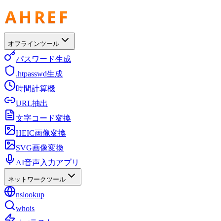
オフラインツール
パスワード生成
.htpasswd生成
時間計算機
URL抽出
文字コード変換
HEIC画像変換
SVG画像変換
AI音声入力アプリ
ネットワークツール
nslookup
whois