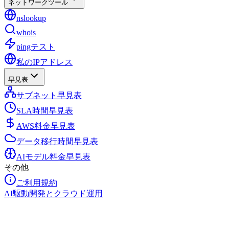
ネットワークツール
nslookup
whois
pingテスト
私のIPアドレス
早見表
サブネット早見表
SLA時間早見表
AWS料金早見表
データ移行時間早見表
AIモデル料金早見表
その他
ご利用規約
AI駆動開発とクラウド運用