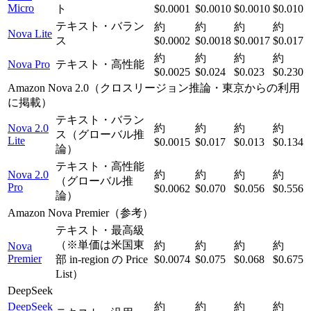
Micro
ト
$0.0001
$0.0010
$0.0010
$0.010
テキスト・バラン
約
約
約
約
Nova Lite
ス
$0.0002
$0.0018
$0.0017
$0.017
約
約
約
約
Nova Pro
テキスト・高性能
$0.0025
$0.024
$0.023
$0.230
Amazon Nova 2.0（クロスリージョン推論・東京からの利用
に掲載）
テキスト・バラン
Nova 2.0
約
約
約
約
ス（グローバル推
Lite
$0.0015
$0.017
$0.013
$0.134
論）
テキスト・高性能
Nova 2.0
約
約
約
約
（グローバル推
Pro
$0.0062
$0.070
$0.056
$0.556
論）
Amazon Nova Premier（参考）
テキスト・最高級
（※単価は米国東
約
約
約
約
Nova
Premier
部 in-region の Price
$0.0074
$0.075
$0.068
$0.675
List）
DeepSeek
DeepSeek
約
約
約
約