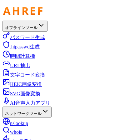
オフラインツール
パスワード生成
.htpasswd生成
時間計算機
URL抽出
文字コード変換
HEIC画像変換
SVG画像変換
AI音声入力アプリ
ネットワークツール
nslookup
whois