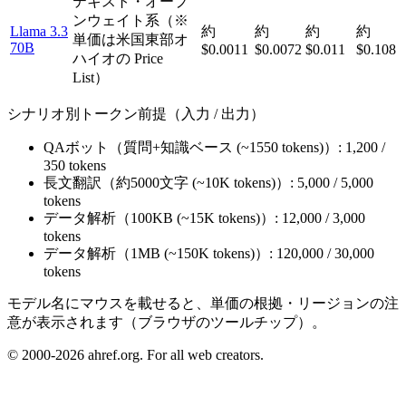
テキスト・オープ
ンウェイト系（※
Llama 3.3
約
約
約
約
単価は米国東部オ
70B
$0.0011
$0.0072
$0.011
$0.108
ハイオの Price
List）
シナリオ別トークン前提（入力 / 出力）
QAボット
（
質問+知識ベース (~1550 tokens)
）:
1,200
/
350
tokens
長文翻訳
（
約5000文字 (~10K tokens)
）:
5,000
/
5,000
tokens
データ解析
（
100KB (~15K tokens)
）:
12,000
/
3,000
tokens
データ解析
（
1MB (~150K tokens)
）:
120,000
/
30,000
tokens
モデル名にマウスを載せると、単価の根拠・リージョンの注
意が表示されます（ブラウザのツールチップ）。
© 2000-2026 ahref.org. For all web creators.