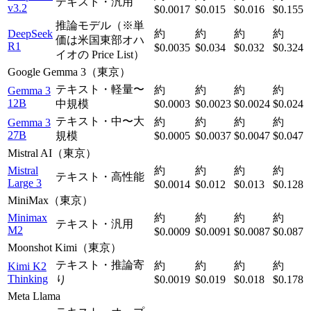
テキスト・汎用
v3.2
$0.0017
$0.015
$0.016
$0.155
推論モデル（※単
DeepSeek
約
約
約
約
価は米国東部オハ
R1
$0.0035
$0.034
$0.032
$0.324
イオの Price List）
Google Gemma 3（東京）
テキスト・軽量〜
約
約
約
約
Gemma 3
12B
中規模
$0.0003
$0.0023
$0.0024
$0.024
テキスト・中〜大
約
約
約
約
Gemma 3
27B
規模
$0.0005
$0.0037
$0.0047
$0.047
Mistral AI（東京）
Mistral
約
約
約
約
テキスト・高性能
Large 3
$0.0014
$0.012
$0.013
$0.128
MiniMax（東京）
Minimax
約
約
約
約
テキスト・汎用
M2
$0.0009
$0.0091
$0.0087
$0.087
Moonshot Kimi（東京）
テキスト・推論寄
約
約
約
約
Kimi K2
Thinking
り
$0.0019
$0.019
$0.018
$0.178
Meta Llama