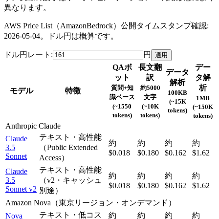
異なります。
AWS Price List（AmazonBedrock）公開タイムスタンプ確認:
2026-05-04
。ドル円は概算です。
ドル円レート:
円
適用
QAボ
長文翻
デー
データ
ット
訳
タ解
解析
析
質問+知
約5000
モデル
特徴
100KB
識ベース
文字
1MB
(~15K
(~1550
(~10K
(~150K
tokens)
tokens)
tokens)
tokens)
Anthropic Claude
テキスト・高性能
Claude
約
約
約
約
3.5
（Public Extended
$0.018
$0.180
$0.162
$1.62
Sonnet
Access）
テキスト・高性能
Claude
約
約
約
約
3.5
（v2・キャッシュ
$0.018
$0.180
$0.162
$1.62
Sonnet v2
別途）
Amazon Nova（東京リージョン・オンデマンド）
テキスト・低コス
約
約
約
約
Nova