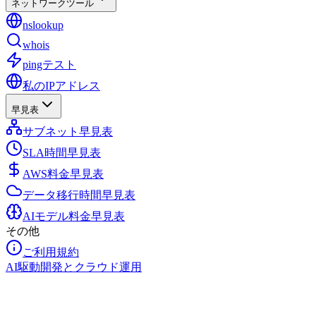
ネットワークツール
nslookup
whois
pingテスト
私のIPアドレス
早見表
サブネット早見表
SLA時間早見表
AWS料金早見表
データ移行時間早見表
AIモデル料金早見表
その他
ご利用規約
AI駆動開発とクラウド運用