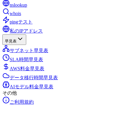
nslookup
whois
pingテスト
私のIPアドレス
早見表
サブネット早見表
SLA時間早見表
AWS料金早見表
データ移行時間早見表
AIモデル料金早見表
その他
ご利用規約