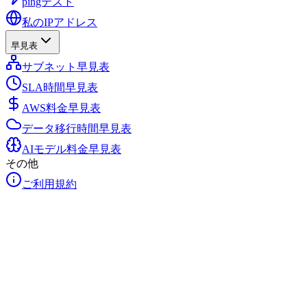
pingテスト
私のIPアドレス
早見表
サブネット早見表
SLA時間早見表
AWS料金早見表
データ移行時間早見表
AIモデル料金早見表
その他
ご利用規約