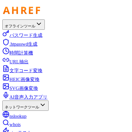
オフラインツール
パスワード生成
.htpasswd生成
時間計算機
URL抽出
文字コード変換
HEIC画像変換
SVG画像変換
AI音声入力アプリ
ネットワークツール
nslookup
whois