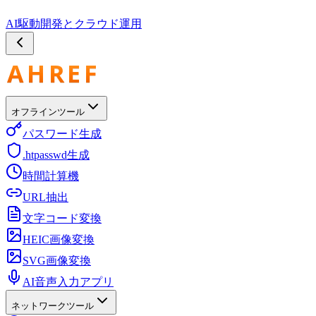
AI駆動開発とクラウド運用
オフラインツール
パスワード生成
.htpasswd生成
時間計算機
URL抽出
文字コード変換
HEIC画像変換
SVG画像変換
AI音声入力アプリ
ネットワークツール