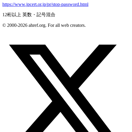
https://www.jpcert.or.jp/pr/stop-password.html
12桁以上 英数・記号混合
© 2000-2026 ahref.org. For all web creators.