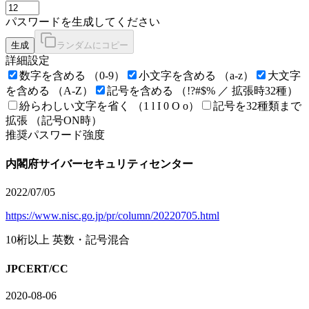
パスワードを生成してください
生成
ランダムにコピー
詳細設定
数字を含める
（0-9）
小文字を含める
（a-z）
大文字
を含める
（A-Z）
記号を含める
（!?#$% ／ 拡張時32種）
紛らわしい文字を省く
（1 l I 0 O o）
記号を32種類まで
拡張
（記号ON時）
推奨パスワード強度
内閣府サイバーセキュリティセンター
2022/07/05
https://www.nisc.go.jp/pr/column/20220705.html
10桁以上 英数・記号混合
JPCERT/CC
2020-08-06