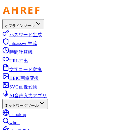
オフラインツール
パスワード生成
.htpasswd生成
時間計算機
URL抽出
文字コード変換
HEIC画像変換
SVG画像変換
AI音声入力アプリ
ネットワークツール
nslookup
whois